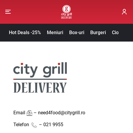
Hot Deals -25%
Meniuri
Box-uri
Burgeri
Ciorbe / 
Email
–
need4food@citygrill.ro
Telefon
–
0
21 9955