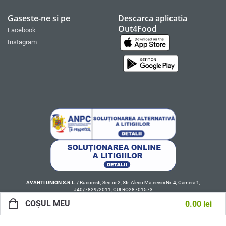
Gaseste-ne si pe
Descarca aplicatia
Out4Food
Facebook
Instagram
AVANTI UNION S.R.L.
/ Bucuresti, Sector 2, Str. Alecu Mateevici Nr. 4, Camera 1,
J40/7829/2011, CUI RO28701573
COȘUL MEU
0.00
lei