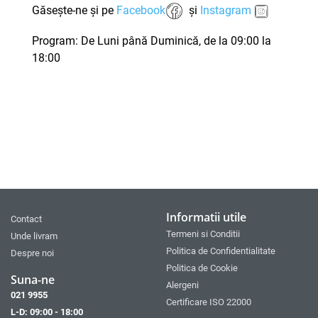
Găsește-ne și pe
Facebook
și
Instagram
Program: De Luni până Duminică, de la 09:00 la
18:00
Informatii utile
Contact
Termeni si Conditii
Unde livram
Politica de Confidentialitate
Despre noi
Politica de Cookie
Suna-ne
Alergeni
021 9955
Certificare ISO 22000
L-D: 09:00 - 18:00