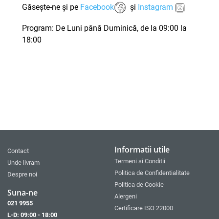
Găsește-ne și pe
Facebook
și
Instagram
Program: De Luni până Duminică, de la 09:00 la
18:00
Informatii utile
Contact
Termeni si Conditii
Unde livram
Politica de Confidentialitate
Despre noi
Politica de Cookie
Suna-ne
Alergeni
021 9955
Certificare ISO 22000
L-D: 09:00 - 18:00