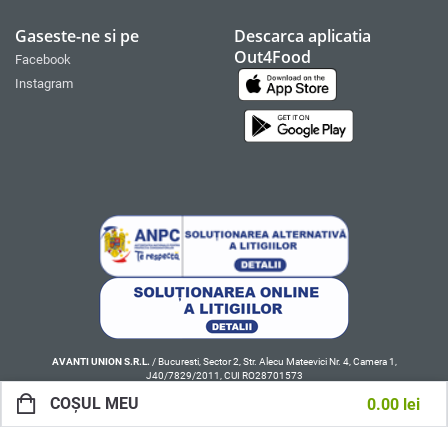
Gaseste-ne si pe
Descarca aplicatia
Out4Food
Facebook
Instagram
AVANTI UNION S.R.L.
/ Bucuresti, Sector 2, Str. Alecu Mateevici Nr. 4, Camera 1,
J40/7829/2011, CUI RO28701573
COȘUL MEU
0.00
lei