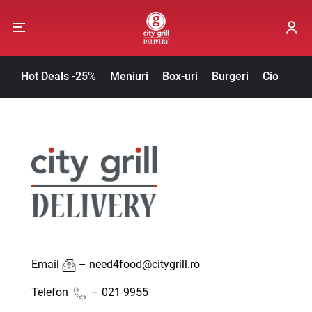
Hot Deals -25%
Meniuri
Box-uri
Burgeri
Ciorbe / 
Email
–
need4food@citygrill.ro
Telefon
–
0
21 9955